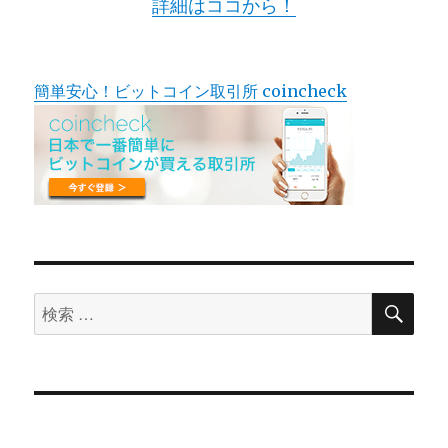
詳細はココから！
簡単安心！ビットコイン取引所 coincheck
検
検
索
索
対
象: