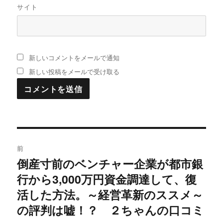
サイト
新しいコメントをメールで通知
新しい投稿をメールで受け取る
投
前
稿
倒産寸前のベンチャー企業が都市銀
過
行から3,000万円資金調達して、復
去
ナ
の
活した方法。～経営革新のススメ～
ビ
投
の評判は嘘！？ ２ちゃんの口コミ
稿:
ゲ