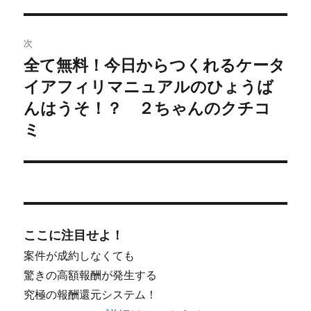
ー
次
シ
全て無料！今日からつくれるケータ
次
イアフィリマニュアルのひょうば
ョ
の
投
んはうそ！？ ２ちゃんのクチコ
ン
稿:
ミ
ここに注目せよ！
案件が成約しなくても
驚きの高額報酬が発生する
究極の報酬還元システム！